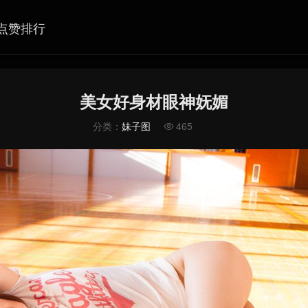
点赞排行
美女好身材眼神妩媚
分类：
妹子图
465
