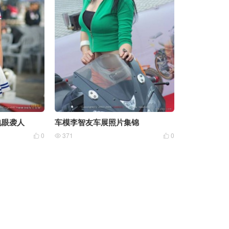
电眼袭人
车模李智友车展照片集锦
0
371
0


