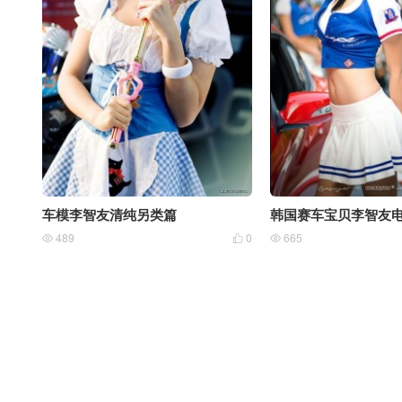
车模李智友清纯另类篇
韩国赛车宝贝李智友
489
0
665


