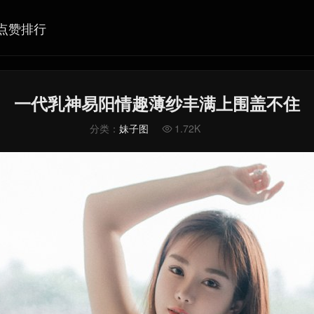
点赞排行
一代乳神易阳情趣薄纱丰满上围盖不住
分类：
妹子图
1.72K
