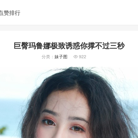
点赞排行
巨臀玛鲁娜极致诱惑你撑不过三秒
分类：
妹子图
922
