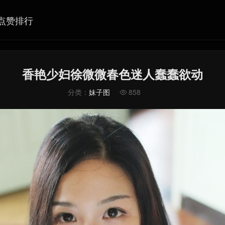
点赞排行
香艳少妇徐微微春色迷人蠢蠢欲动
分类：
妹子图
858
