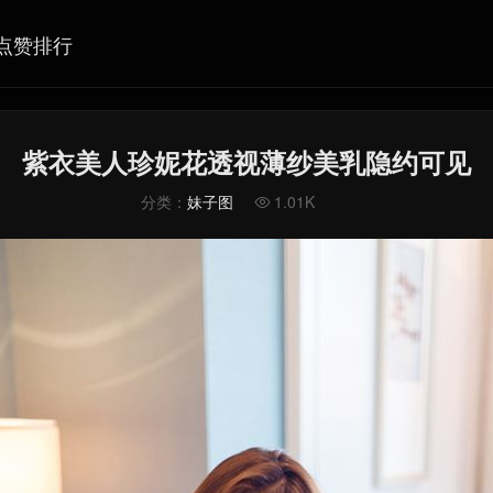
点赞排行
紫衣美人珍妮花透视薄纱美乳隐约可见
分类：
妹子图
1.01K
