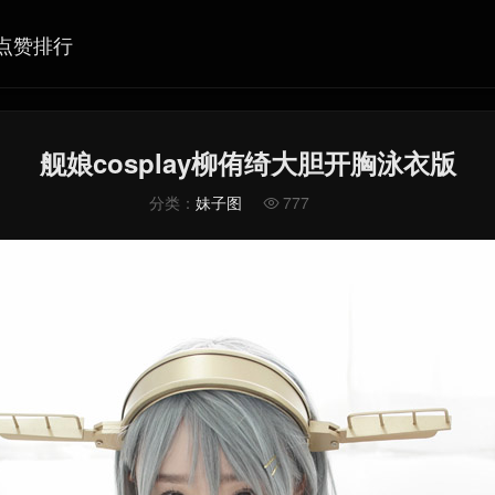
点赞排行
舰娘cosplay柳侑绮大胆开胸泳衣版
分类：
妹子图
777
